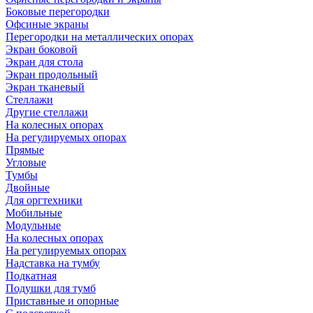
Боковые перегородки
Офсиные экраны
Перегородки на металлических опорах
Экран боковой
Экран для стола
Экран продольный
Экран тканевый
Стеллажи
Другие стеллажи
На колесных опорах
На регулируемых опорах
Прямые
Угловые
Тумбы
Двойные
Для оргтехники
Мобильные
Модульные
На колесных опорах
На регулируемых опорах
Надставка на тумбу
Подкатная
Подушки для тумб
Приставные и опорные