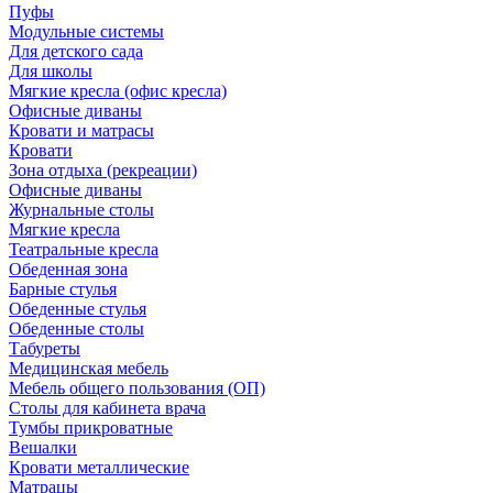
Пуфы
Модульные системы
Для детского сада
Для школы
Мягкие кресла (офис кресла)
Офисные диваны
Кровати и матрасы
Кровати
Зона отдыха (рекреации)
Офисные диваны
Журнальные столы
Мягкие кресла
Театральные кресла
Обеденная зона
Барные стулья
Обеденные стулья
Обеденные столы
Табуреты
Медицинская мебель
Мебель общего пользования (ОП)
Столы для кабинета врача
Тумбы прикроватные
Вешалки
Кровати металлические
Матрацы