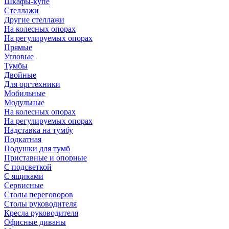
Шкафы-купе
Стеллажи
Другие стеллажи
На колесных опорах
На регулируемых опорах
Прямые
Угловые
Тумбы
Двойные
Для оргтехники
Мобильные
Модульные
На колесных опорах
На регулируемых опорах
Надставка на тумбу
Подкатная
Подушки для тумб
Приставные и опорные
С подсветкой
С ящиками
Сервисные
Столы переговоров
Столы руководителя
Кресла руководителя
Офисные диваны