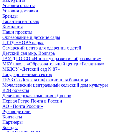
Как купить
Условия оплаты
Условия доставки
Бренды
Гарантия на товар
Компания
Наши проекты
Образование и детские сады
ЦТТД «НОВАпарк»
Самарский центр для одаренных детей
Детский сад мкр. Волгарь
ГАУ ДПО СО «Институт развития образования»
МБУ школа «Образовательный центр «Галактика»
МБДОУ «Детский сад N 87»
Государственный сектор
ГБУЗ Со Детская инфекционная больница
Мочалеевский центральный сельский дом культуры
B2B объекты
Девелоперская компания «Древо»
Первая Ретро Почта в России
АО «Почта России»
Руководители
Контакты
Партнеры
Бренды