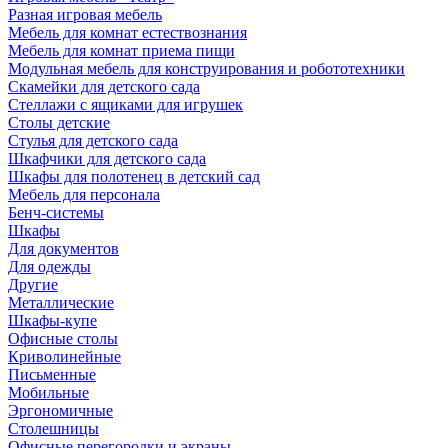
Разная игровая мебель
Мебель для комнат естествознания
Мебель для комнат приема пищи
Модульная мебель для конструирования и робототехники
Скамейки для детского сада
Стеллажи с ящиками для игрушек
Столы детские
Стулья для детского сада
Шкафчики для детского сада
Шкафы для полотенец в детский сад
Мебель для персонала
Бенч-системы
Шкафы
Для документов
Для одежды
Другие
Металлические
Шкафы-купе
Офисные столы
Криволинейные
Письменные
Мобильные
Эргономичные
Столешницы
Офисные перегородки и экраны