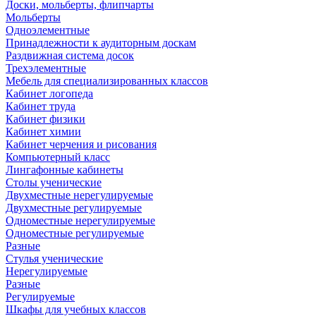
Доски, мольберты, флипчарты
Мольберты
Одноэлементные
Принадлежности к аудиторным доскам
Раздвижная система досок
Трехэлементные
Мебель для специализированных классов
Кабинет логопеда
Кабинет труда
Кабинет физики
Кабинет химии
Кабинет черчения и рисования
Компьютерный класс
Лингафонные кабинеты
Столы ученические
Двухместные нерегулируемые
Двухместные регулируемые
Одноместные нерегулируемые
Одноместные регулируемые
Разные
Стулья ученические
Нерегулируемые
Разные
Регулируемые
Шкафы для учебных классов