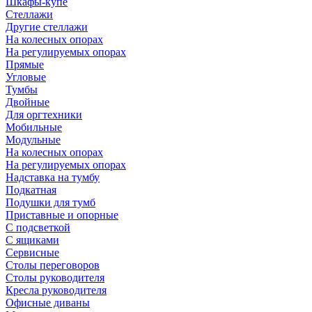
Шкафы-купе
Стеллажи
Другие стеллажи
На колесных опорах
На регулируемых опорах
Прямые
Угловые
Тумбы
Двойные
Для оргтехники
Мобильные
Модульные
На колесных опорах
На регулируемых опорах
Надставка на тумбу
Подкатная
Подушки для тумб
Приставные и опорные
С подсветкой
С ящиками
Сервисные
Столы переговоров
Столы руководителя
Кресла руководителя
Офисные диваны