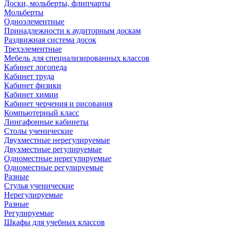
Доски, мольберты, флипчарты
Мольберты
Одноэлементные
Принадлежности к аудиторным доскам
Раздвижная система досок
Трехэлементные
Мебель для специализированных классов
Кабинет логопеда
Кабинет труда
Кабинет физики
Кабинет химии
Кабинет черчения и рисования
Компьютерный класс
Лингафонные кабинеты
Столы ученические
Двухместные нерегулируемые
Двухместные регулируемые
Одноместные нерегулируемые
Одноместные регулируемые
Разные
Стулья ученические
Нерегулируемые
Разные
Регулируемые
Шкафы для учебных классов