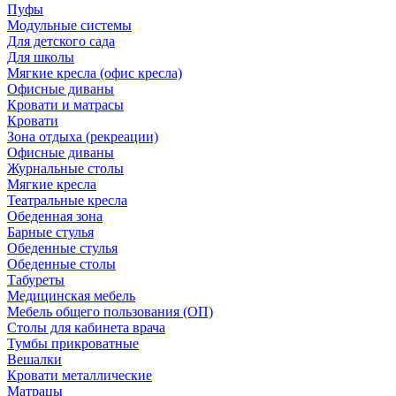
Пуфы
Модульные системы
Для детского сада
Для школы
Мягкие кресла (офис кресла)
Офисные диваны
Кровати и матрасы
Кровати
Зона отдыха (рекреации)
Офисные диваны
Журнальные столы
Мягкие кресла
Театральные кресла
Обеденная зона
Барные стулья
Обеденные стулья
Обеденные столы
Табуреты
Медицинская мебель
Мебель общего пользования (ОП)
Столы для кабинета врача
Тумбы прикроватные
Вешалки
Кровати металлические
Матрацы