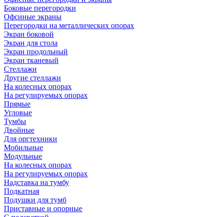
Боковые перегородки
Офсиные экраны
Перегородки на металлических опорах
Экран боковой
Экран для стола
Экран продольный
Экран тканевый
Стеллажи
Другие стеллажи
На колесных опорах
На регулируемых опорах
Прямые
Угловые
Тумбы
Двойные
Для оргтехники
Мобильные
Модульные
На колесных опорах
На регулируемых опорах
Надставка на тумбу
Подкатная
Подушки для тумб
Приставные и опорные