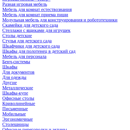
Разная игровая мебель
Мебель для комнат естествознания
Мебель для комнат приема пищи
Модульная мебель для конструирования и робототехники
Скамейки для детского сада
Стеллажи с ящиками для игрушек
Столы детские
Стулья для детского сада
Шкафчики для детского сада
Шкафы для полотенец в детский сад
Мебель для персонала
Бенч-системы
Шкафы
Для документов
Для одежды
Другие
Металлические
Шкафы-купе
Офисные столы
Криволинейные
Письменные
Мобильные
Эргономичные
Столешницы
Офисные перегородки и экраны