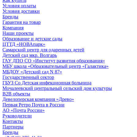
Как купить
Условия оплаты
Условия доставки
Бренды
Гарантия на товар
Компания
Наши проекты
Образование и детские сады
ЦТТД «НОВАпарк»
Самарский центр для одаренных детей
Детский сад мкр. Волгарь
ГАУ ДПО СО «Институт развития образования»
МБУ школа «Образовательный центр «Галактика»
МБДОУ «Детский сад N 87»
Государственный сектор
ГБУЗ Со Детская инфекционная больница
Мочалеевский центральный сельский дом культуры
B2B объекты
Девелоперская компания «Древо»
Первая Ретро Почта в России
АО «Почта России»
Руководители
Контакты
Партнеры
Бренды