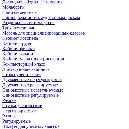
Доски, мольберты, флипчарты
Мольберты
Одноэлементные
Принадлежности к аудиторным доскам
Раздвижная система досок
Трехэлементные
Мебель для специализированных классов
Кабинет логопеда
Кабинет труда
Кабинет физики
Кабинет химии
Кабинет черчения и рисования
Компьютерный класс
Лингафонные кабинеты
Столы ученические
Двухместные нерегулируемые
Двухместные регулируемые
Одноместные нерегулируемые
Одноместные регулируемые
Разные
Стулья ученические
Нерегулируемые
Разные
Регулируемые
Шкафы для учебных классов