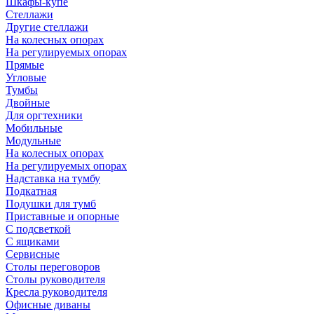
Шкафы-купе
Стеллажи
Другие стеллажи
На колесных опорах
На регулируемых опорах
Прямые
Угловые
Тумбы
Двойные
Для оргтехники
Мобильные
Модульные
На колесных опорах
На регулируемых опорах
Надставка на тумбу
Подкатная
Подушки для тумб
Приставные и опорные
С подсветкой
С ящиками
Сервисные
Столы переговоров
Столы руководителя
Кресла руководителя
Офисные диваны