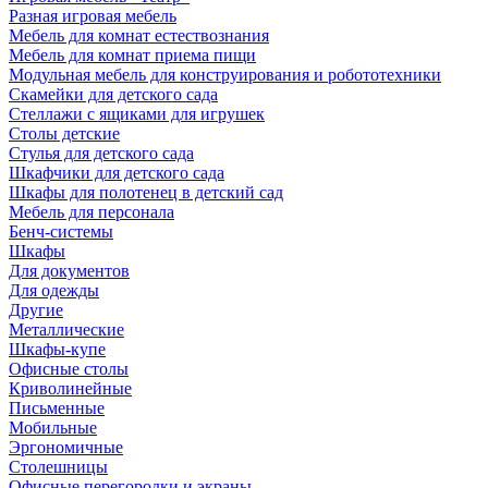
Разная игровая мебель
Мебель для комнат естествознания
Мебель для комнат приема пищи
Модульная мебель для конструирования и робототехники
Скамейки для детского сада
Стеллажи с ящиками для игрушек
Столы детские
Стулья для детского сада
Шкафчики для детского сада
Шкафы для полотенец в детский сад
Мебель для персонала
Бенч-системы
Шкафы
Для документов
Для одежды
Другие
Металлические
Шкафы-купе
Офисные столы
Криволинейные
Письменные
Мобильные
Эргономичные
Столешницы
Офисные перегородки и экраны