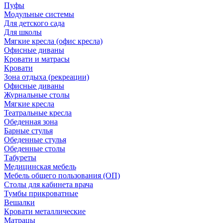
Пуфы
Модульные системы
Для детского сада
Для школы
Мягкие кресла (офис кресла)
Офисные диваны
Кровати и матрасы
Кровати
Зона отдыха (рекреации)
Офисные диваны
Журнальные столы
Мягкие кресла
Театральные кресла
Обеденная зона
Барные стулья
Обеденные стулья
Обеденные столы
Табуреты
Медицинская мебель
Мебель общего пользования (ОП)
Столы для кабинета врача
Тумбы прикроватные
Вешалки
Кровати металлические
Матрацы