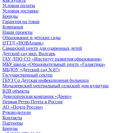
Как купить
Условия оплаты
Условия доставки
Бренды
Гарантия на товар
Компания
Наши проекты
Образование и детские сады
ЦТТД «НОВАпарк»
Самарский центр для одаренных детей
Детский сад мкр. Волгарь
ГАУ ДПО СО «Институт развития образования»
МБУ школа «Образовательный центр «Галактика»
МБДОУ «Детский сад N 87»
Государственный сектор
ГБУЗ Со Детская инфекционная больница
Мочалеевский центральный сельский дом культуры
B2B объекты
Девелоперская компания «Древо»
Первая Ретро Почта в России
АО «Почта России»
Руководители
Контакты
Партнеры
Бренды