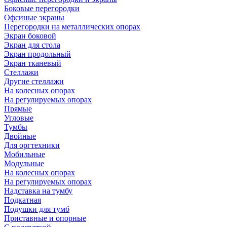
Боковые перегородки
Офсиные экраны
Перегородки на металлических опорах
Экран боковой
Экран для стола
Экран продольный
Экран тканевый
Стеллажи
Другие стеллажи
На колесных опорах
На регулируемых опорах
Прямые
Угловые
Тумбы
Двойные
Для оргтехники
Мобильные
Модульные
На колесных опорах
На регулируемых опорах
Надставка на тумбу
Подкатная
Подушки для тумб
Приставные и опорные