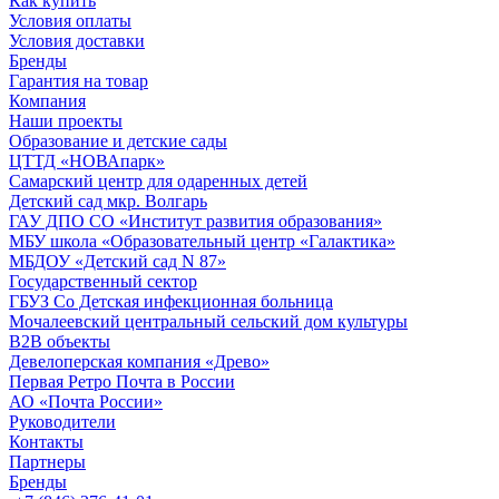
Как купить
Условия оплаты
Условия доставки
Бренды
Гарантия на товар
Компания
Наши проекты
Образование и детские сады
ЦТТД «НОВАпарк»
Самарский центр для одаренных детей
Детский сад мкр. Волгарь
ГАУ ДПО СО «Институт развития образования»
МБУ школа «Образовательный центр «Галактика»
МБДОУ «Детский сад N 87»
Государственный сектор
ГБУЗ Со Детская инфекционная больница
Мочалеевский центральный сельский дом культуры
B2B объекты
Девелоперская компания «Древо»
Первая Ретро Почта в России
АО «Почта России»
Руководители
Контакты
Партнеры
Бренды