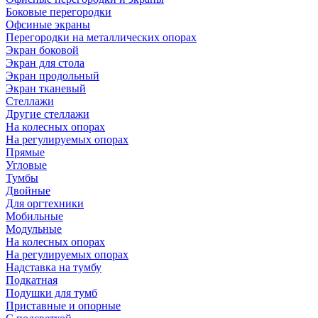
Боковые перегородки
Офсиные экраны
Перегородки на металлических опорах
Экран боковой
Экран для стола
Экран продольный
Экран тканевый
Стеллажи
Другие стеллажи
На колесных опорах
На регулируемых опорах
Прямые
Угловые
Тумбы
Двойные
Для оргтехники
Мобильные
Модульные
На колесных опорах
На регулируемых опорах
Надставка на тумбу
Подкатная
Подушки для тумб
Приставные и опорные