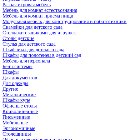
Разная игровая мебель
Мебель для комнат естествознания
Мебель для комнат приема пищи
Модульная мебель для конструирования и робототехники
Скамейки для детского сада
Стеллажи с ящиками для игрушек
Столы детские
Стулья для детского сада
Шкафчики для детского сада
Шкафы для полотенец в детский сад
Мебель для персонала
Бенч-системы
Шкафы
Для документов
Для одежды
Другие
Металлические
Шкафы-купе
Офисные столы
Криволинейные
Письменные
Мобильные
Эргономичные
Столешницы
Офисные перегородки и экраны