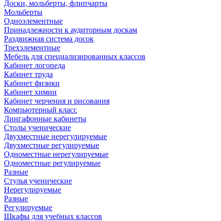
Доски, мольберты, флипчарты
Мольберты
Одноэлементные
Принадлежности к аудиторным доскам
Раздвижная система досок
Трехэлементные
Мебель для специализированных классов
Кабинет логопеда
Кабинет труда
Кабинет физики
Кабинет химии
Кабинет черчения и рисования
Компьютерный класс
Лингафонные кабинеты
Столы ученические
Двухместные нерегулируемые
Двухместные регулируемые
Одноместные нерегулируемые
Одноместные регулируемые
Разные
Стулья ученические
Нерегулируемые
Разные
Регулируемые
Шкафы для учебных классов