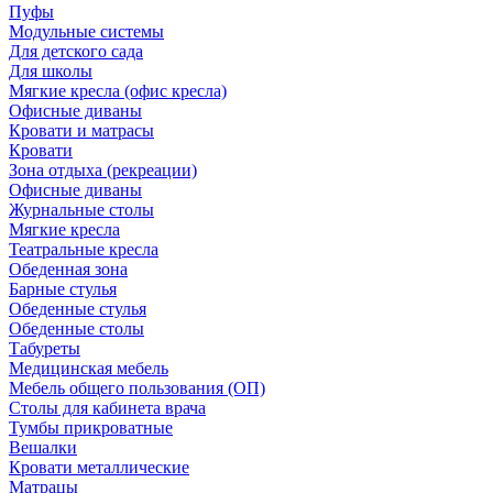
Пуфы
Модульные системы
Для детского сада
Для школы
Мягкие кресла (офис кресла)
Офисные диваны
Кровати и матрасы
Кровати
Зона отдыха (рекреации)
Офисные диваны
Журнальные столы
Мягкие кресла
Театральные кресла
Обеденная зона
Барные стулья
Обеденные стулья
Обеденные столы
Табуреты
Медицинская мебель
Мебель общего пользования (ОП)
Столы для кабинета врача
Тумбы прикроватные
Вешалки
Кровати металлические
Матрацы