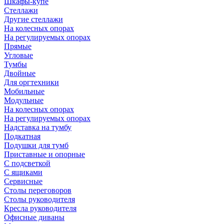
Шкафы-купе
Стеллажи
Другие стеллажи
На колесных опорах
На регулируемых опорах
Прямые
Угловые
Тумбы
Двойные
Для оргтехники
Мобильные
Модульные
На колесных опорах
На регулируемых опорах
Надставка на тумбу
Подкатная
Подушки для тумб
Приставные и опорные
С подсветкой
С ящиками
Сервисные
Столы переговоров
Столы руководителя
Кресла руководителя
Офисные диваны