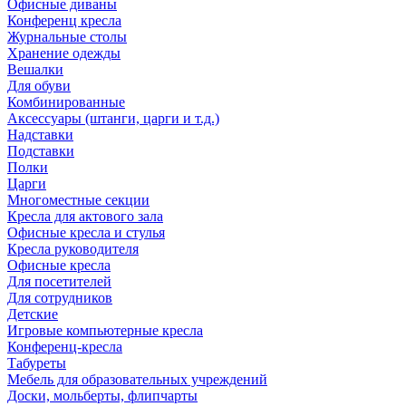
Офисные диваны
Конференц кресла
Журнальные столы
Хранение одежды
Вешалки
Для обуви
Комбинированные
Аксессуары (штанги, царги и т.д.)
Надставки
Подставки
Полки
Царги
Многоместные секции
Кресла для актового зала
Офисные кресла и стулья
Кресла руководителя
Офисные кресла
Для посетителей
Для сотрудников
Детские
Игровые компьютерные кресла
Конференц-кресла
Табуреты
Мебель для образовательных учреждений
Доски, мольберты, флипчарты