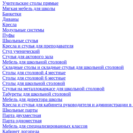
Учительские столы прямые
Мягкая мебель для школы
Банкетки
Диваны
Кресла
Модульные системы
Пуфы
Школьные стулья
Кресла и стулья для преподавателя
Стул ученический
Стулья для актового зала
Мебель для школьной столовой
Складные столы и складные стулья для школьной столовой
Столы для столовой 4 местные
Столы для столовой 6 местные
Столы для школьной столовой
Стулья на металлокаркасе для школьной столовой
Табуреты для школьной столовой
Мебель для директора школы
Кресла и стулья для кабинета руководителя и администрации в
Школьные парты
Парта двухместная
Парта одноместная
Мебель для специализированных классов
Кабинет логопеда