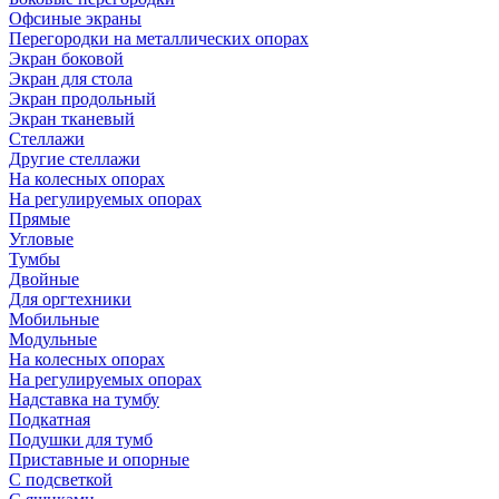
Офсиные экраны
Перегородки на металлических опорах
Экран боковой
Экран для стола
Экран продольный
Экран тканевый
Стеллажи
Другие стеллажи
На колесных опорах
На регулируемых опорах
Прямые
Угловые
Тумбы
Двойные
Для оргтехники
Мобильные
Модульные
На колесных опорах
На регулируемых опорах
Надставка на тумбу
Подкатная
Подушки для тумб
Приставные и опорные
С подсветкой