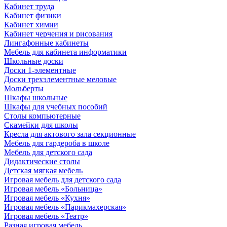
Кабинет труда
Кабинет физики
Кабинет химии
Кабинет черчения и рисования
Лингафонные кабинеты
Мебель для кабинета информатики
Школьные доски
Доски 1-элементные
Доски трехэлементные меловые
Мольберты
Шкафы школьные
Шкафы для учебных пособий
Столы компьютерные
Скамейки для школы
Кресла для актового зала секционные
Мебель для гардероба в школе
Мебель для детского сада
Дидактические столы
Детская мягкая мебель
Игровая мебель для детского сада
Игровая мебель «Больница»
Игровая мебель «Кухня»
Игровая мебель «Парикмахерская»
Игровая мебель «Театр»
Разная игровая мебель