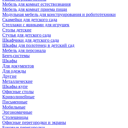
Мебель для комнат естествознания
Мебель для комнат приема пищи
Модульная мебель для конструирования и робототехники
Скамейки для детского сада
Стеллажи с ящиками для игрушек
Столы детские
Стулья для детского сада
Шкафчики для детского сада
Шкафы для полотенец в детский сад
Мебель для персонала
Бенч-системы
Шкафы
Для документов
Для одежды
Другие
Металлические
Шкафы-купе
Офисные столы
Криволинейные
Письменные
Мобильные
Эргономичные
Столешницы
Офисные перегородки и экраны
Боковые перегородки