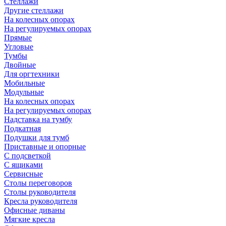
Стеллажи
Другие стеллажи
На колесных опорах
На регулируемых опорах
Прямые
Угловые
Тумбы
Двойные
Для оргтехники
Мобильные
Модульные
На колесных опорах
На регулируемых опорах
Надставка на тумбу
Подкатная
Подушки для тумб
Приставные и опорные
С подсветкой
С ящиками
Сервисные
Столы переговоров
Столы руководителя
Кресла руководителя
Офисные диваны
Мягкие кресла