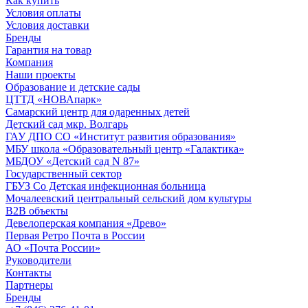
Как купить
Условия оплаты
Условия доставки
Бренды
Гарантия на товар
Компания
Наши проекты
Образование и детские сады
ЦТТД «НОВАпарк»
Самарский центр для одаренных детей
Детский сад мкр. Волгарь
ГАУ ДПО СО «Институт развития образования»
МБУ школа «Образовательный центр «Галактика»
МБДОУ «Детский сад N 87»
Государственный сектор
ГБУЗ Со Детская инфекционная больница
Мочалеевский центральный сельский дом культуры
B2B объекты
Девелоперская компания «Древо»
Первая Ретро Почта в России
АО «Почта России»
Руководители
Контакты
Партнеры
Бренды