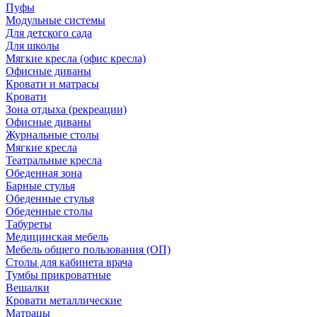
Пуфы
Модульные системы
Для детского сада
Для школы
Мягкие кресла (офис кресла)
Офисные диваны
Кровати и матрасы
Кровати
Зона отдыха (рекреации)
Офисные диваны
Журнальные столы
Мягкие кресла
Театральные кресла
Обеденная зона
Барные стулья
Обеденные стулья
Обеденные столы
Табуреты
Медицинская мебель
Мебель общего пользования (ОП)
Столы для кабинета врача
Тумбы прикроватные
Вешалки
Кровати металлические
Матрацы