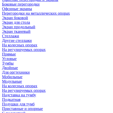
Боковые перегородки
Офсиные экраны
Перегородки на металлических опорах
Экран боковой
Экран для стола
Экран продольный
Экран тканевый
Стеллажи
Другие стеллажи
На колесных опорах
На регулируемых опорах
Прямые
Угловые
Тумбы
Двойные
Для оргтехники
Мобильные
Модульные
На колесных опорах
На регулируемых опорах
Надставка на тумбу
Подкатная
Подушки для тумб
Приставные и опорные