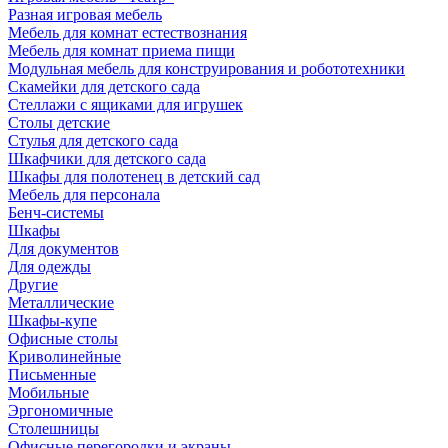
Разная игровая мебель
Мебель для комнат естествознания
Мебель для комнат приема пищи
Модульная мебель для конструирования и робототехники
Скамейки для детского сада
Стеллажи с ящиками для игрушек
Столы детские
Стулья для детского сада
Шкафчики для детского сада
Шкафы для полотенец в детский сад
Мебель для персонала
Бенч-системы
Шкафы
Для документов
Для одежды
Другие
Металлические
Шкафы-купе
Офисные столы
Криволинейные
Письменные
Мобильные
Эргономичные
Столешницы
Офисные перегородки и экраны