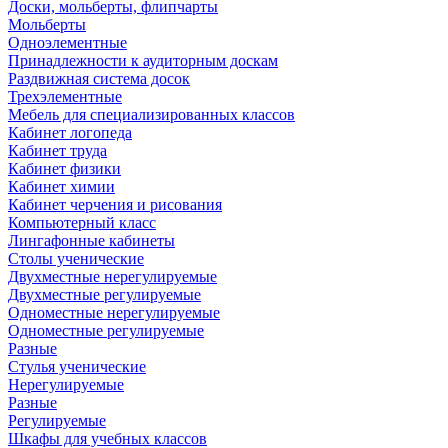
Доски, мольберты, флипчарты
Мольберты
Одноэлементные
Принадлежности к аудиторным доскам
Раздвижная система досок
Трехэлементные
Мебель для специализированных классов
Кабинет логопеда
Кабинет труда
Кабинет физики
Кабинет химии
Кабинет черчения и рисования
Компьютерный класс
Лингафонные кабинеты
Столы ученические
Двухместные нерегулируемые
Двухместные регулируемые
Одноместные нерегулируемые
Одноместные регулируемые
Разные
Стулья ученические
Нерегулируемые
Разные
Регулируемые
Шкафы для учебных классов