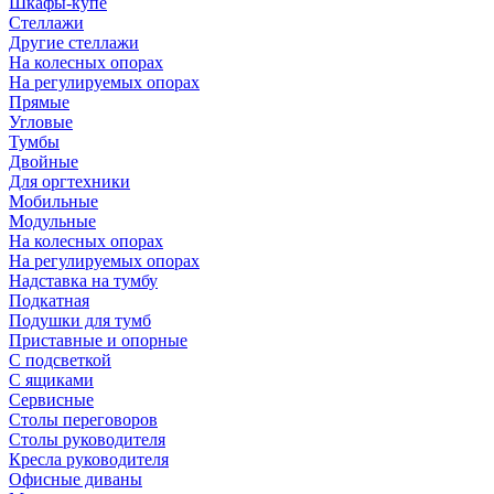
Шкафы-купе
Стеллажи
Другие стеллажи
На колесных опорах
На регулируемых опорах
Прямые
Угловые
Тумбы
Двойные
Для оргтехники
Мобильные
Модульные
На колесных опорах
На регулируемых опорах
Надставка на тумбу
Подкатная
Подушки для тумб
Приставные и опорные
С подсветкой
С ящиками
Сервисные
Столы переговоров
Столы руководителя
Кресла руководителя
Офисные диваны