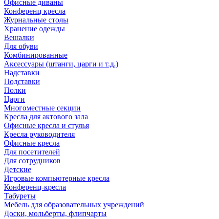
Офисные диваны
Конференц кресла
Журнальные столы
Хранение одежды
Вешалки
Для обуви
Комбинированные
Аксессуары (штанги, царги и т.д.)
Надставки
Подставки
Полки
Царги
Многоместные секции
Кресла для актового зала
Офисные кресла и стулья
Кресла руководителя
Офисные кресла
Для посетителей
Для сотрудников
Детские
Игровые компьютерные кресла
Конференц-кресла
Табуреты
Мебель для образовательных учреждений
Доски, мольберты, флипчарты