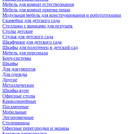
Мебель для комнат естествознания
Мебель для комнат приема пищи
Модульная мебель для конструирования и робототехники
Скамейки для детского сада
Стеллажи с ящиками для игрушек
Столы детские
Стулья для детского сада
Шкафчики для детского сада
Шкафы для полотенец в детский сад
Мебель для персонала
Бенч-системы
Шкафы
Для документов
Для одежды
Другие
Металлические
Шкафы-купе
Офисные столы
Криволинейные
Письменные
Мобильные
Эргономичные
Столешницы
Офисные перегородки и экраны
Боковые перегородки