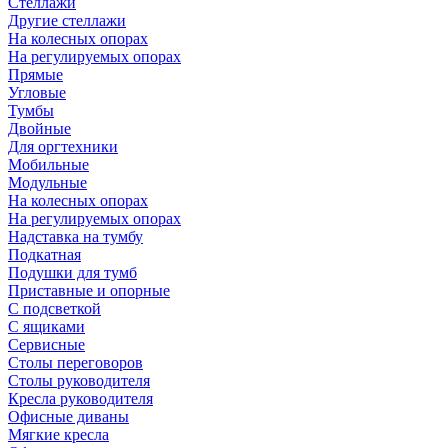
Стеллажи
Другие стеллажи
На колесных опорах
На регулируемых опорах
Прямые
Угловые
Тумбы
Двойные
Для оргтехники
Мобильные
Модульные
На колесных опорах
На регулируемых опорах
Надставка на тумбу
Подкатная
Подушки для тумб
Приставные и опорные
С подсветкой
С ящиками
Сервисные
Столы переговоров
Столы руководителя
Кресла руководителя
Офисные диваны
Мягкие кресла