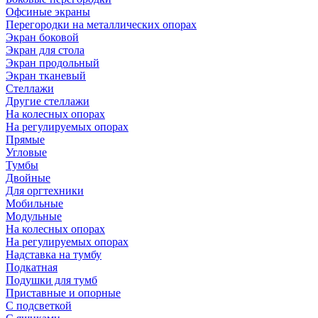
Офсиные экраны
Перегородки на металлических опорах
Экран боковой
Экран для стола
Экран продольный
Экран тканевый
Стеллажи
Другие стеллажи
На колесных опорах
На регулируемых опорах
Прямые
Угловые
Тумбы
Двойные
Для оргтехники
Мобильные
Модульные
На колесных опорах
На регулируемых опорах
Надставка на тумбу
Подкатная
Подушки для тумб
Приставные и опорные
С подсветкой