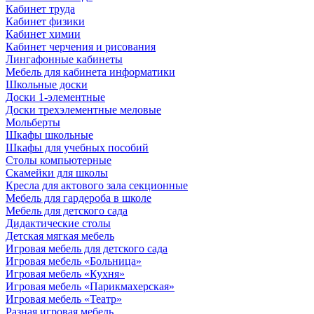
Кабинет труда
Кабинет физики
Кабинет химии
Кабинет черчения и рисования
Лингафонные кабинеты
Мебель для кабинета информатики
Школьные доски
Доски 1-элементные
Доски трехэлементные меловые
Мольберты
Шкафы школьные
Шкафы для учебных пособий
Столы компьютерные
Скамейки для школы
Кресла для актового зала секционные
Мебель для гардероба в школе
Мебель для детского сада
Дидактические столы
Детская мягкая мебель
Игровая мебель для детского сада
Игровая мебель «Больница»
Игровая мебель «Кухня»
Игровая мебель «Парикмахерская»
Игровая мебель «Театр»
Разная игровая мебель