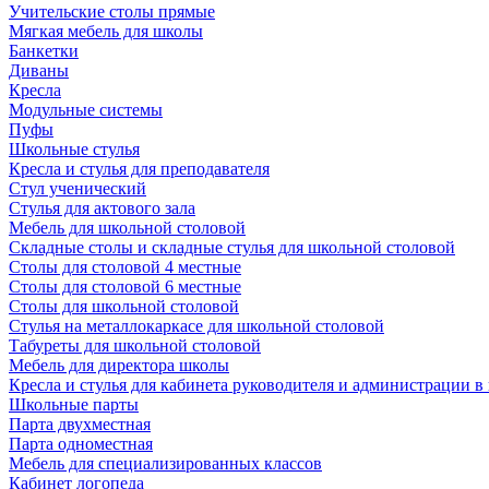
Учительские столы прямые
Мягкая мебель для школы
Банкетки
Диваны
Кресла
Модульные системы
Пуфы
Школьные стулья
Кресла и стулья для преподавателя
Стул ученический
Стулья для актового зала
Мебель для школьной столовой
Складные столы и складные стулья для школьной столовой
Столы для столовой 4 местные
Столы для столовой 6 местные
Столы для школьной столовой
Стулья на металлокаркасе для школьной столовой
Табуреты для школьной столовой
Мебель для директора школы
Кресла и стулья для кабинета руководителя и администрации в
Школьные парты
Парта двухместная
Парта одноместная
Мебель для специализированных классов
Кабинет логопеда