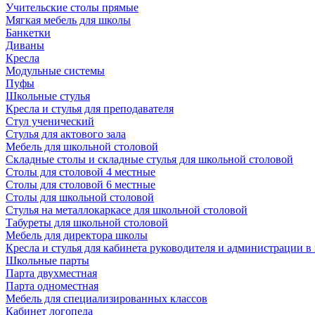
Учительские столы прямые
Мягкая мебель для школы
Банкетки
Диваны
Кресла
Модульные системы
Пуфы
Школьные стулья
Кресла и стулья для преподавателя
Стул ученический
Стулья для актового зала
Мебель для школьной столовой
Складные столы и складные стулья для школьной столовой
Столы для столовой 4 местные
Столы для столовой 6 местные
Столы для школьной столовой
Стулья на металлокаркасе для школьной столовой
Табуреты для школьной столовой
Мебель для директора школы
Кресла и стулья для кабинета руководителя и администрации в
Школьные парты
Парта двухместная
Парта одноместная
Мебель для специализированных классов
Кабинет логопеда