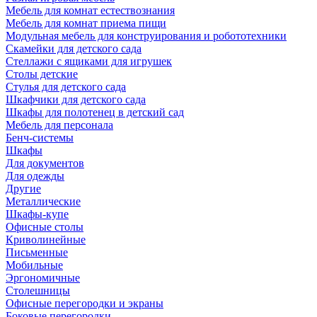
Мебель для комнат естествознания
Мебель для комнат приема пищи
Модульная мебель для конструирования и робототехники
Скамейки для детского сада
Стеллажи с ящиками для игрушек
Столы детские
Стулья для детского сада
Шкафчики для детского сада
Шкафы для полотенец в детский сад
Мебель для персонала
Бенч-системы
Шкафы
Для документов
Для одежды
Другие
Металлические
Шкафы-купе
Офисные столы
Криволинейные
Письменные
Мобильные
Эргономичные
Столешницы
Офисные перегородки и экраны
Боковые перегородки