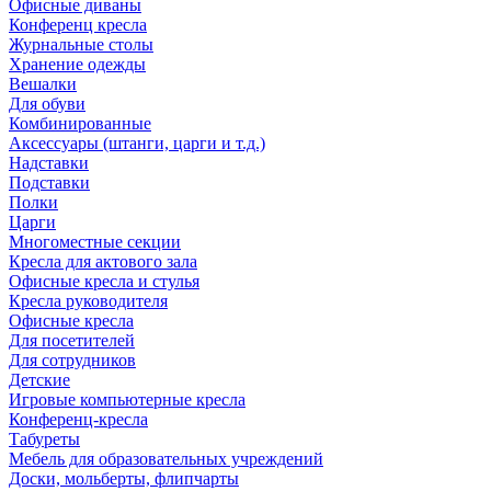
Офисные диваны
Конференц кресла
Журнальные столы
Хранение одежды
Вешалки
Для обуви
Комбинированные
Аксессуары (штанги, царги и т.д.)
Надставки
Подставки
Полки
Царги
Многоместные секции
Кресла для актового зала
Офисные кресла и стулья
Кресла руководителя
Офисные кресла
Для посетителей
Для сотрудников
Детские
Игровые компьютерные кресла
Конференц-кресла
Табуреты
Мебель для образовательных учреждений
Доски, мольберты, флипчарты