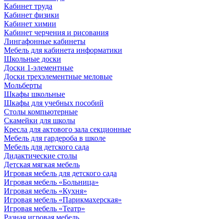
Кабинет труда
Кабинет физики
Кабинет химии
Кабинет черчения и рисования
Лингафонные кабинеты
Мебель для кабинета информатики
Школьные доски
Доски 1-элементные
Доски трехэлементные меловые
Мольберты
Шкафы школьные
Шкафы для учебных пособий
Столы компьютерные
Скамейки для школы
Кресла для актового зала секционные
Мебель для гардероба в школе
Мебель для детского сада
Дидактические столы
Детская мягкая мебель
Игровая мебель для детского сада
Игровая мебель «Больница»
Игровая мебель «Кухня»
Игровая мебель «Парикмахерская»
Игровая мебель «Театр»
Разная игровая мебель