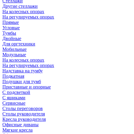
Стеллажи
Другие стеллажи
На колесных опорах
На регулируемых опорах
Прямые
Угловые
Тумбы
Двойные
Для оргтехники
Мобильные
Модульные
На колесных опорах
На регулируемых опорах
Надставка на тумбу
Подкатная
Подушки для тумб
Приставные и опорные
С подсветкой
С ящиками
Сервисные
Столы переговоров
Столы руководителя
Кресла руководителя
Офисные диваны
Мягкие кресла