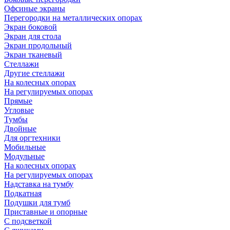
Офсиные экраны
Перегородки на металлических опорах
Экран боковой
Экран для стола
Экран продольный
Экран тканевый
Стеллажи
Другие стеллажи
На колесных опорах
На регулируемых опорах
Прямые
Угловые
Тумбы
Двойные
Для оргтехники
Мобильные
Модульные
На колесных опорах
На регулируемых опорах
Надставка на тумбу
Подкатная
Подушки для тумб
Приставные и опорные
С подсветкой