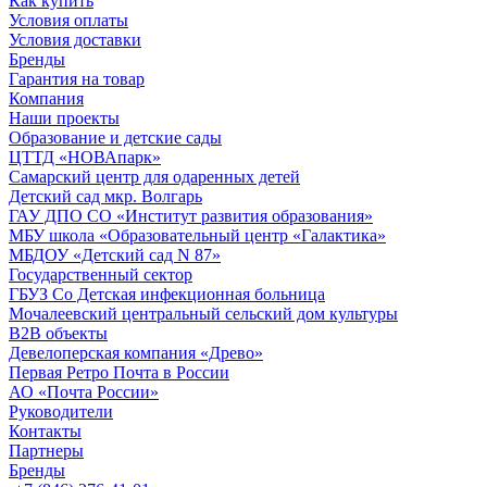
Как купить
Условия оплаты
Условия доставки
Бренды
Гарантия на товар
Компания
Наши проекты
Образование и детские сады
ЦТТД «НОВАпарк»
Самарский центр для одаренных детей
Детский сад мкр. Волгарь
ГАУ ДПО СО «Институт развития образования»
МБУ школа «Образовательный центр «Галактика»
МБДОУ «Детский сад N 87»
Государственный сектор
ГБУЗ Со Детская инфекционная больница
Мочалеевский центральный сельский дом культуры
B2B объекты
Девелоперская компания «Древо»
Первая Ретро Почта в России
АО «Почта России»
Руководители
Контакты
Партнеры
Бренды