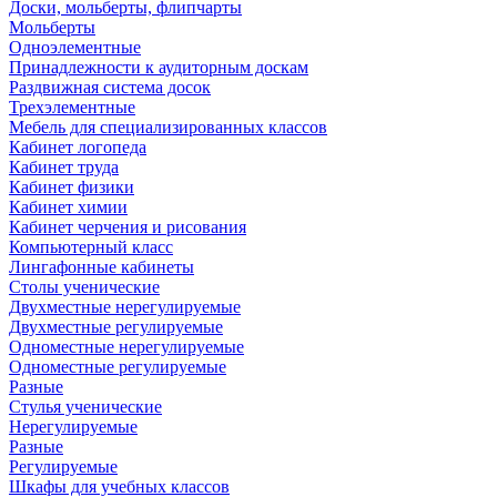
Доски, мольберты, флипчарты
Мольберты
Одноэлементные
Принадлежности к аудиторным доскам
Раздвижная система досок
Трехэлементные
Мебель для специализированных классов
Кабинет логопеда
Кабинет труда
Кабинет физики
Кабинет химии
Кабинет черчения и рисования
Компьютерный класс
Лингафонные кабинеты
Столы ученические
Двухместные нерегулируемые
Двухместные регулируемые
Одноместные нерегулируемые
Одноместные регулируемые
Разные
Стулья ученические
Нерегулируемые
Разные
Регулируемые
Шкафы для учебных классов