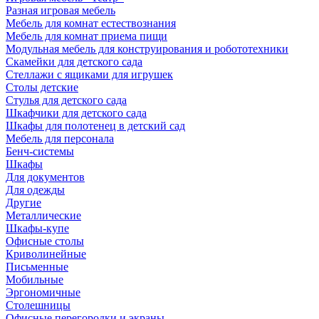
Разная игровая мебель
Мебель для комнат естествознания
Мебель для комнат приема пищи
Модульная мебель для конструирования и робототехники
Скамейки для детского сада
Стеллажи с ящиками для игрушек
Столы детские
Стулья для детского сада
Шкафчики для детского сада
Шкафы для полотенец в детский сад
Мебель для персонала
Бенч-системы
Шкафы
Для документов
Для одежды
Другие
Металлические
Шкафы-купе
Офисные столы
Криволинейные
Письменные
Мобильные
Эргономичные
Столешницы
Офисные перегородки и экраны