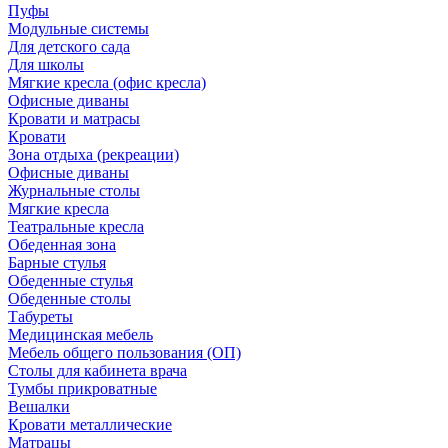
Пуфы
Модульные системы
Для детского сада
Для школы
Мягкие кресла (офис кресла)
Офисные диваны
Кровати и матрасы
Кровати
Зона отдыха (рекреации)
Офисные диваны
Журнальные столы
Мягкие кресла
Театральные кресла
Обеденная зона
Барные стулья
Обеденные стулья
Обеденные столы
Табуреты
Медицинская мебель
Мебель общего пользования (ОП)
Столы для кабинета врача
Тумбы прикроватные
Вешалки
Кровати металлические
Матрацы