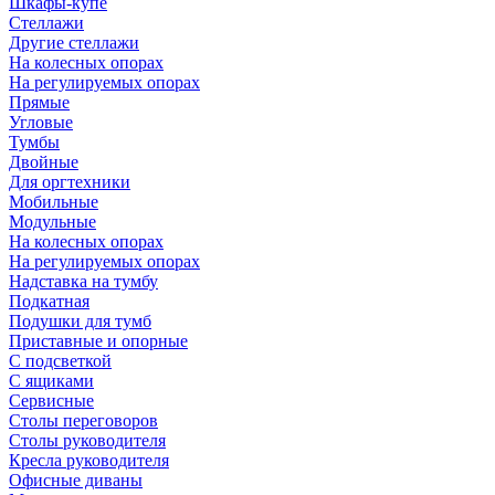
Шкафы-купе
Стеллажи
Другие стеллажи
На колесных опорах
На регулируемых опорах
Прямые
Угловые
Тумбы
Двойные
Для оргтехники
Мобильные
Модульные
На колесных опорах
На регулируемых опорах
Надставка на тумбу
Подкатная
Подушки для тумб
Приставные и опорные
С подсветкой
С ящиками
Сервисные
Столы переговоров
Столы руководителя
Кресла руководителя
Офисные диваны