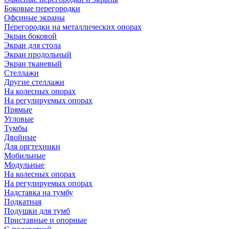
Боковые перегородки
Офсиные экраны
Перегородки на металлических опорах
Экран боковой
Экран для стола
Экран продольный
Экран тканевый
Стеллажи
Другие стеллажи
На колесных опорах
На регулируемых опорах
Прямые
Угловые
Тумбы
Двойные
Для оргтехники
Мобильные
Модульные
На колесных опорах
На регулируемых опорах
Надставка на тумбу
Подкатная
Подушки для тумб
Приставные и опорные